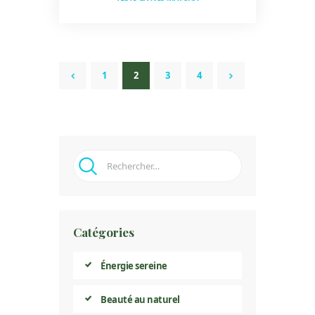
Pagination Des
PAGE
1
<
PAGE
2
PAGE
3
PAGE
4
>
Publications
Rechercher :
Catégories
Énergie sereine
Beauté au naturel