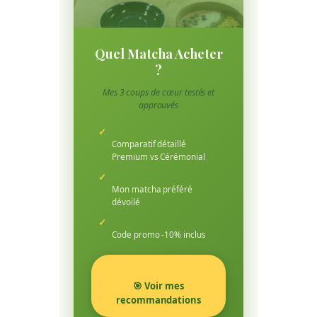
Quel Matcha Acheter
?
Mes 3 coups de cœur testés et
approuvés
✓
Comparatif détaillé
Premium vs Cérémonial
✓
Mon matcha préféré
dévoilé
✓
Code promo -10% inclus
🎯 Voir mes
recommandations