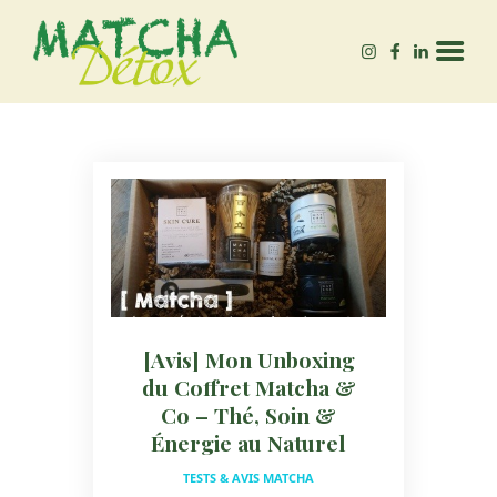
MATCHA-DÉTOX
Autrice – Experte en Matcha bio, & bien-être 🌱
ACCUEIL
QUEL MATCHA ACHETER
?
BLOG
[Avis] Mon Unboxing
du Coffret Matcha &
Co – Thé, Soin &
Énergie au Naturel
TESTS & AVIS MATCHA