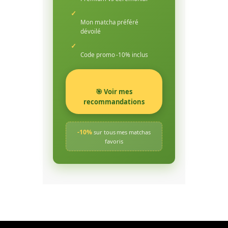
✓
Mon matcha préféré
dévoilé
✓
Code promo -10% inclus
🎯 Voir mes
recommandations
-10%
sur tous mes matchas
favoris