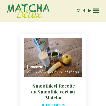
MATCHA-DÉTOX
Autrice – Experte en Matcha bio, & bien-être 🌱
ACCUEIL
QUEL MATCHA ACHETER
?
BLOG
[Smoothies] Recette
du Smoothie vert au
Matcha
RECETTES EXPRESS