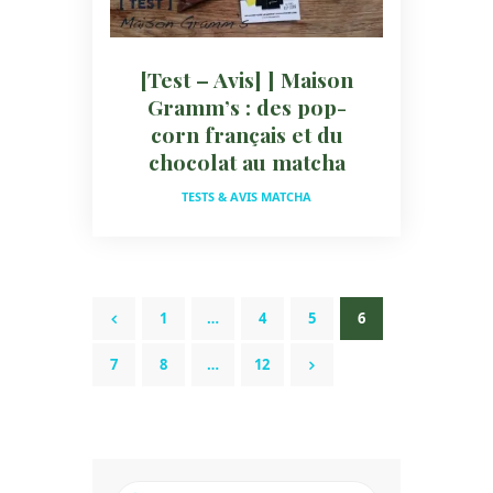
[Test – Avis] ] Maison
Gramm’s : des pop-
corn français et du
chocolat au matcha
TESTS & AVIS MATCHA
Pagination Des
PAGE
1
<
…
PAGE
4
PAGE
5
PAGE
6
Publications
PAGE
7
PAGE
8
…
PAGE
12
>
Rechercher :