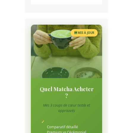
🆕 MIS À JOUR
Quel Matcha Acheter
?
Mes 3 coups de cœur testés et
approuvés
✓
Comparatif détaillé
Premium vs Cérémonial