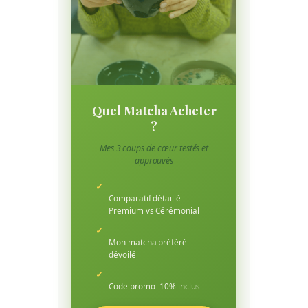
Quel Matcha Acheter
?
Mes 3 coups de cœur testés et
approuvés
✓
Comparatif détaillé
Premium vs Cérémonial
✓
Mon matcha préféré
dévoilé
✓
Code promo -10% inclus