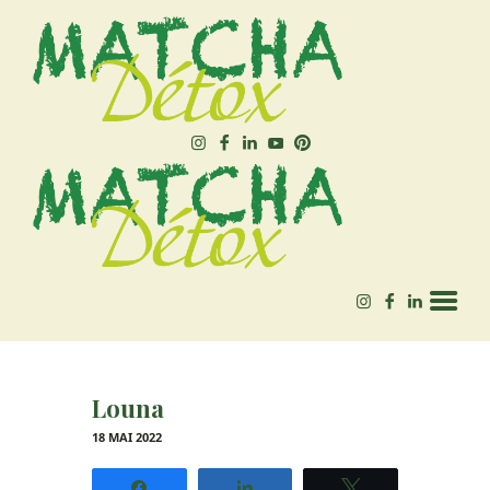
MATCHA-DÉTOX
Autrice – Experte en Matcha bio, & bien-être 🌱
ACCUEIL
QUEL MATCHA ACHETER
?
BLOG
Louna
18 MAI 2022
Partagez
Partagez
Tweetez