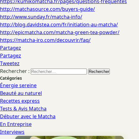
https://kumikomatcha.fr/pages/questions-frequentes
http://matchasource.com/buyers-guide/
http://www.sunday.fr/matcha-info/
http://blog.davidstea.com/fr/initiation-au-matcha/
http://epicmatcha.com/matcha-green-tea-powder/
https://matcha-iro.com/decouvrir/faq/
Partagez
Partagez
Tweetez
Rechercher :
Catégories
Énergie sereine
Beauté au naturel
Recettes express
Tests & Avis Matcha
Débuter avec le Matcha
En Entreprise
Interviews