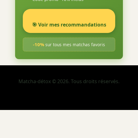
🎯 Voir mes recommandations
-10%
sur tous mes matchas favoris
Matcha-détox © 2026. Tous droits réservés.