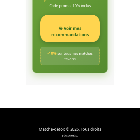
✓
Code promo -10% inclus
🎯 Voir mes
recommandations
-10%
sur tous mes matchas
favoris
Matcha-détox © 2026. Tous droits
réservés.