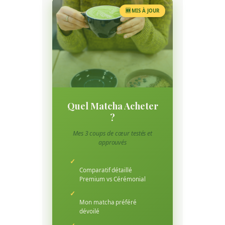
🆕 MIS À JOUR
Quel Matcha Acheter
?
Mes 3 coups de cœur testés et
approuvés
✓
Comparatif détaillé
Premium vs Cérémonial
✓
Mon matcha préféré
dévoilé