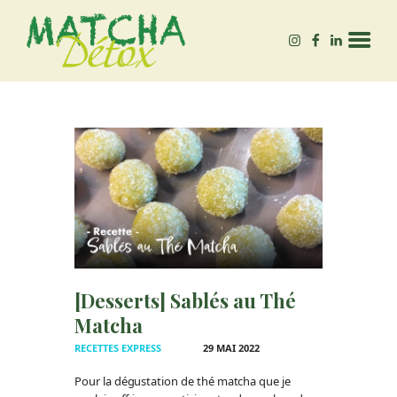
MATCHA-DÉTOX
Autrice – Experte en Matcha bio, & bien-être 🌱
ACCUEIL
QUEL MATCHA ACHETER
?
BLOG
[Desserts] Sablés au Thé
Matcha
RECETTES EXPRESS
29 MAI 2022
Pour la dégustation de thé matcha que je