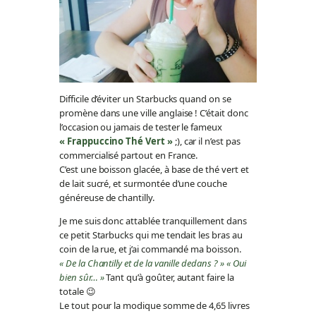
Difficile d’éviter un Starbucks quand on se
promène dans une ville anglaise ! C’était donc
l’occasion ou jamais de tester le fameux
« Frappuccino Thé Vert »
;), car il n’est pas
commercialisé partout en France.
C’est une boisson glacée, à base de thé vert et
de lait sucré, et surmontée d’une couche
généreuse de chantilly.
Je me suis donc attablée tranquillement dans
ce petit Starbucks qui me tendait les bras au
coin de la rue, et j’ai commandé ma boisson.
« De la Chantilly et de la vanille dedans ? » « Oui
bien sûr… »
Tant qu’à goûter, autant faire la
totale 😉
Le tout pour la modique somme de 4,65 livres