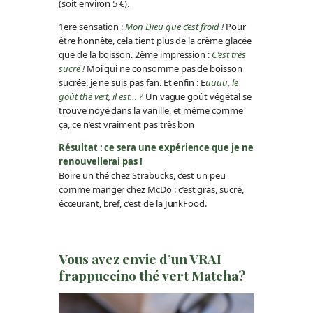
(soit environ 5 €).
1ere sensation :
Mon Dieu que c’est froid !
Pour
être honnête, cela tient plus de la crème glacée
que de la boisson. 2ème impression :
C’est très
sucré !
Moi qui ne consomme pas de boisson
sucrée, je ne suis pas fan. Et enfin : E
uuuu, le
goût thé vert, il est… ?
Un vague goût végétal se
trouve noyé dans la vanille, et même comme
ça, ce n’est vraiment pas très bon
Résultat : ce sera une expérience que je ne
renouvellerai pas !
Boire un thé chez Strabucks, c’est un peu
comme manger chez McDo : c’est gras, sucré,
écœurant, bref, c’est de la JunkFood.
Vous avez envie d’un VRAI
frappuccino thé vert Matcha?