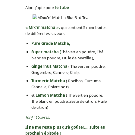
Alors j’opte pour
le tube
« Mix’n’matcha »,
qui contient 5 mini-boites
de différentes saveurs :
Pure Grade Matcha,
Super matcha (
Thé vert en poudre, Thé
blanc en poudre, Huile de Myrtille ),
Gingernut Matcha
( Thé vert en poudre,
Gingembre, Cannelle, Chili),
Turmeric Matcha
( Rooibos, Curcuma,
Cannelle, Poivre noir),
et
Lemon Matcha
( Thé vert en poudre,
Thé blanc en poudre, Zeste de citron, Huile
de citron)
Tarif : 15 livres.
Il ne me reste plus qu’à goûter…. suite au
prochain épisode !