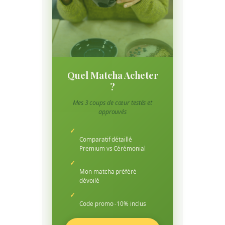
Quel Matcha Acheter
?
Mes 3 coups de cœur testés et
approuvés
✓
Comparatif détaillé
Premium vs Cérémonial
✓
Mon matcha préféré
dévoilé
✓
Code promo -10% inclus