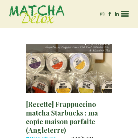
MATCHA-DÉTOX
Autrice – Experte en Matcha bio, & bien-être 🌱
ACCUEIL
QUEL MATCHA ACHETER
?
BLOG
[Recette] Frappuccino
matcha Starbucks : ma
copie maison parfaite
(Angleterre)
RECETTES EXPRESS
24 AOÛT 2017