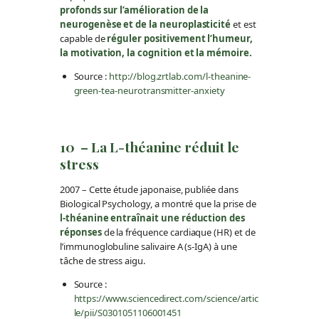
profonds sur l’amélioration de la
neurogenèse et de la neuroplasticité
et est
capable de
réguler positivement l’humeur,
la motivation, la cognition et la mémoire.
Source :
http://blog.zrtlab.com/l-theanine-
green-tea-neurotransmitter-anxiety
10 – La L-théanine réduit le
stress
2007 – Cette étude japonaise, publiée dans
Biological Psychology, a montré que la prise de
l-théanine entraînait une réduction des
réponses
de la fréquence cardiaque (HR) et de
l’immunoglobuline salivaire A (s-IgA) à une
tâche de stress aigu.
Source :
https://www.sciencedirect.com/science/artic
le/pii/S0301051106001451