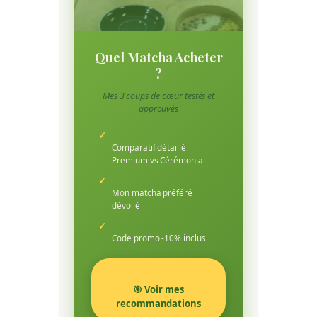
Quel Matcha Acheter
?
Mes 3 coups de cœur testés et
approuvés
✓
Comparatif détaillé
Premium vs Cérémonial
✓
Mon matcha préféré
dévoilé
✓
Code promo -10% inclus
🎯 Voir mes
recommandations