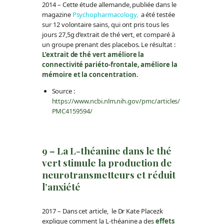
2014 – Cette étude allemande, publiée dans le
magazine
Psychopharmacology,
a été testée
sur 12 volontaire sains, qui ont pris tous les
jours 27,5g d’extrait de thé vert, et comparé à
un groupe prenant des placebos. Le résultat :
L’extrait de thé vert améliore la
connectivité pariéto-frontale, améliore la
mémoire et la concentration.
Source :
https://www.ncbi.nlm.nih.gov/pmc/articles/
PMC4159594/
9 – La L-théanine dans le thé
vert stimule la production de
neurotransmetteurs et réduit
l’anxiété
2017 – Dans cet article, le Dr Kate Placezk
explique comment la L-théanine a des
effets