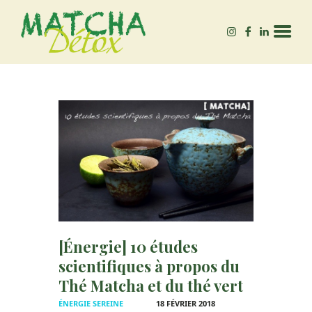
MATCHA-DÉTOX
Autrice – Experte en Matcha bio, & bien-être 🌱
ACCUEIL
QUEL MATCHA ACHETER
?
BLOG
[Énergie] 10 études
scientifiques à propos du
Thé Matcha et du thé vert
ÉNERGIE SEREINE
18 FÉVRIER 2018