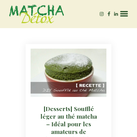
MATCHA-DÉTOX
Autrice – Experte en Matcha bio, & bien-être 🌱
ACCUEIL
QUEL MATCHA ACHETER
?
BLOG
[Desserts] Soufflé
léger au thé matcha
– Idéal pour les
amateurs de