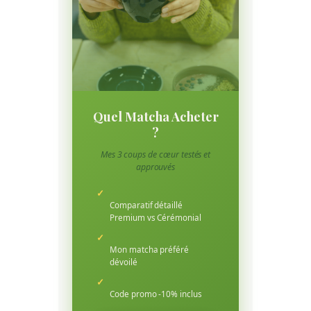
Quel Matcha Acheter
?
Mes 3 coups de cœur testés et
approuvés
✓
Comparatif détaillé
Premium vs Cérémonial
✓
Mon matcha préféré
dévoilé
✓
Code promo -10% inclus