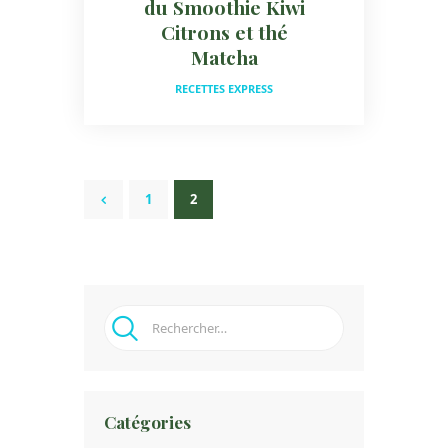
du Smoothie Kiwi
Citrons et thé
Matcha
RECETTES EXPRESS
Pagination Des
PAGE
1
<
PAGE
2
Publications
Rechercher :
Catégories